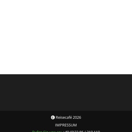
Reisecafé 2026
IMPRESSUM
Rufen Sie uns an:
+49 (0)33 86 / 210 110