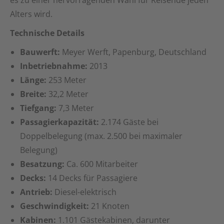
es zu einer hervorragenden Wahl für Reisende jeden
Alters wird.
Technische Details
Bauwerft:
Meyer Werft, Papenburg, Deutschland
Inbetriebnahme:
2013
Länge:
253 Meter
Breite:
32,2 Meter
Tiefgang:
7,3 Meter
Passagierkapazität:
2.174 Gäste bei
Doppelbelegung (max. 2.500 bei maximaler
Belegung)
Besatzung:
Ca. 600 Mitarbeiter
Decks:
14 Decks für Passagiere
Antrieb:
Diesel-elektrisch
Geschwindigkeit:
21 Knoten
Kabinen:
1.101 Gästekabinen, darunter