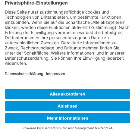
modernen Abgasreinigungssystemen ausgestattet,
die die Emissionen erheblich reduzieren und den
ökologischen Fußabdruck minimieren. Die Reederei
investiert kontinuierlich in umweltfreundliche
Lösungen, darunter Abwasseraufbereitungssysteme
und Maßnahmen zur Reduktion von CO2-Emissionen.
AIDA setzt auch auf den Einsatz von alternativen
Antrieben und verfolgt verschiedene Initiativen zur
Minimierung des ökologischen Fußabdrucks.
Fazit
AIDAstella
ist ein erstklassiges Kreuzfahrtschiff, das
seinen Gästen eine einzigartige Kombination aus
Luxus, Unterhaltung und kulinarischen Köstlichkeiten
bietet. Die hervorragenden Annehmlichkeiten, die
zahlreichen Freizeitmöglichkeiten und die vielfältigen