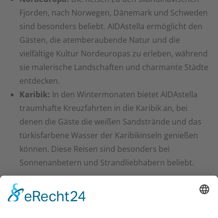
Fjorden, nach Norwegen, Dänemark und Schweden
sind besonders beliebt. AIDAstella ermöglicht den
Gästen, die atemberaubende Natur und die
vielfältige Kultur Nordeuropas zu erleben, während
sie malerische Landschaften und charmante Städte
entdecken.
Karibik:
In den Wintermonaten bietet AIDAstella
traumhafte Kreuzfahrten in die Karibik an, bei
denen die Gäste die weißen Sandstrände und das
türkisfarbene Wasser der Karibikinseln genießen
können. Diese Reisen sind besonders bei
Sonnenanbetern und Strandliebhabern beliebt.
Nachhaltigkeit und Umweltbewusstsein
AIDA Cruises hat sich dem Thema
Nachhaltigkeit
und
Umweltschutz
verpflichtet. AIDAstella ist mit