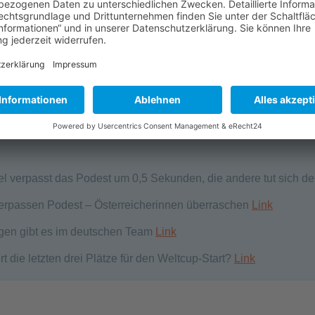
mstart 14:15-15:20
enstart 14:15-15:15
aktuelle News
el verpasst das Podest um 0,5 Sekunden, die andere tut sich d
verpassen Podest – Österreicherinnen überraschen
Link
gen gibt es im deutschen Team
Link
 die letzten drei Plätze für den Weltcup-Start?
Link