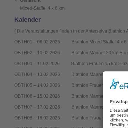
Gemischt
Mixed-Staffel 4 x 6 km
Kalender
( Die Veranstaltungen finden in der Anterselva Biathlon Ar
OBTH01 – 08.02.2026 Biathlon Mixed Staffel 4 x 6 k
OBTH02 – 10.02.2026 Biathlon Männer 20 km Einze
OBTH03 – 11.02.2026 Biathlon Frauen 15 km Einze
OBTH04 – 13.02.2026 Biathlon Männer 10 km Sprin
OBTH05 – 14.02.2026 Biathlon Frauen 7.5 km Sprin
OBTH06 – 15.02.2026 Biathlon Männer 12.5 km Verfo
OBTH07 – 17.02.2026 Biathlon Männer 4 x 7.5 km St
OBTH08 – 18.02.2026 Biathlon Frauen 4 x 6 km Staf