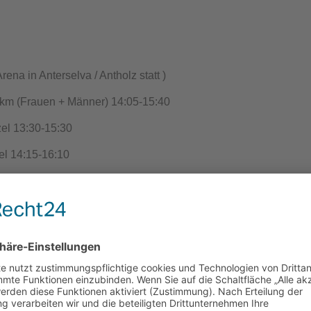
ena in Anterselva / Antholz statt )
m (Frauen + Männer) 14:05-15:40
l 13:30-15:30
l 14:15-16:10
t 14:00-15:40
t 14:00-15:35
lgung 11:15-12:00 Frauen 10 km Verfolgung 14:45-16:00
affel 14:30-16:10
fel 14:45-16:20