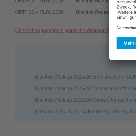
OBTH09 – 20.02.2026 Biathlon Männer 15 km Masse
OBTH10 – 21.02.2026 Biathlon Frauen 12.5 km Mass
Übersicht Sportarten olympische Winterspiele
Biathlon-Weltcup 2025/26: Eine deutsche Staff
Biathlon-Weltcup 2025/26: Deutsche Staffeln 
Biathlon-Weltcup 2025/26: Diese Überraschun
Konkurrenz bei DSV-Biathletinnen: Wer ergattert