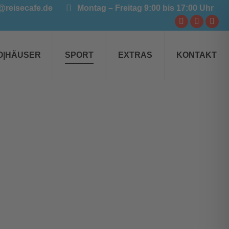
@reisecafe.de
Montag – Freitag 9:00 bis 17:00 Uhr
Facebook
YouTube
Inst
page
page
pag
opens
opens
ope
O|HÄUSER
SPORT
EXTRAS
KONTAKT
in
in
in
new
new
new
window
window
win