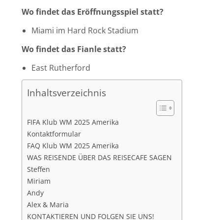
Wo findet das Eröffnungsspiel statt?
Miami im Hard Rock Stadium
Wo findet das Fianle statt?
East Rutherford
Inhaltsverzeichnis
FIFA Klub WM 2025 Amerika
Kontaktformular
FAQ Klub WM 2025 Amerika
WAS REISENDE ÜBER DAS REISECAFE SAGEN
Steffen
Miriam
Andy
Alex & Maria
KONTAKTIEREN UND FOLGEN SIE UNS!