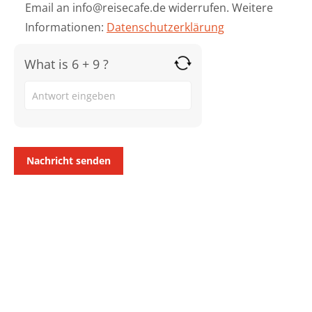
Email an info@reisecafe.de widerrufen. Weitere
Informationen:
Datenschutzerklärung
What is 6 + 9 ?
Answer
for
6
+
9