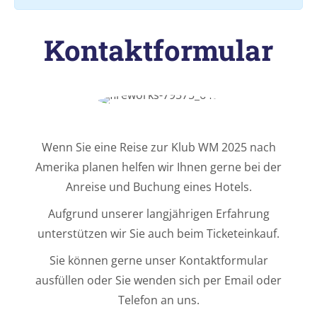
Kontaktformular
Wenn Sie eine Reise zur Klub WM 2025 nach
Amerika planen helfen wir Ihnen gerne bei der
Anreise und Buchung eines Hotels.
Aufgrund unserer langjährigen Erfahrung
unterstützen wir Sie auch beim Ticketeinkauf.
Sie können gerne unser Kontaktformular
ausfüllen oder Sie wenden sich per Email oder
Telefon an uns.