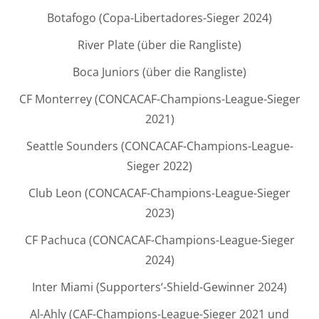
Botafogo (Copa-Libertadores-Sieger 2024)
River Plate (über die Rangliste)
Boca Juniors (über die Rangliste)
CF Monterrey (CONCACAF-Champions-League-Sieger
2021)
Seattle Sounders (CONCACAF-Champions-League-
Sieger 2022)
Club Leon (CONCACAF-Champions-League-Sieger
2023)
CF Pachuca (CONCACAF-Champions-League-Sieger
2024)
Inter Miami (Supporters‘-Shield-Gewinner 2024)
Al-Ahly (CAF-Champions-League-Sieger 2021 und