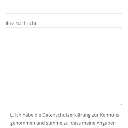
Ihre Nachricht
Ich habe die Datenschutzerklärung zur Kenntnis
genommen und stimme zu, dass meine Angaben