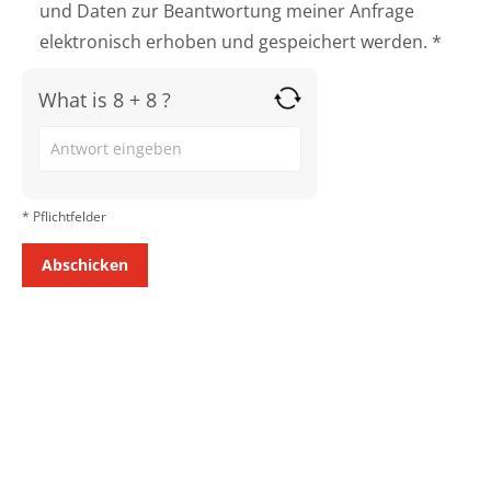
und Daten zur Beantwortung meiner Anfrage
elektronisch erhoben und gespeichert werden. *
What is 8 + 8 ?
Answer
for
8
* Pflichtfelder
+
8