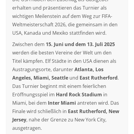
erhalten und präsentieren das Turnier als
wichtigen Meilenstein auf dem Weg zur FIFA-
Weltmeisterschaft 2026, die gemeinsam in den
USA, Kanada und Mexiko stattfinden wird.
Zwischen dem
15. Juni und dem 13. Juli 2025
werden die besten Vereine der Welt um den
Titel kämpfen. Elf Städte in den USA dienen als
Austragungsorte, darunter
Atlanta, Los
Angeles, Miami, Seattle
und
East Rutherford
.
Das Turnier beginnt mit einem feierlichen
Eröffnungsspiel im
Hard Rock Stadium
in
Miami, bei dem
Inter Miami
antreten wird. Das
Finale wird schließlich in
East Rutherford, New
Jersey
, nahe der Grenze zu New York City,
ausgetragen.