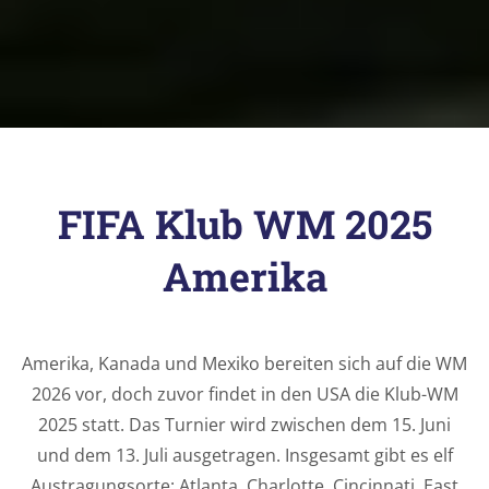
FIFA Klub WM 2025
Amerika
Amerika, Kanada und Mexiko bereiten sich auf die WM
2026 vor, doch zuvor findet in den USA die Klub-WM
2025 statt. Das Turnier wird zwischen dem 15. Juni
und dem 13. Juli ausgetragen. Insgesamt gibt es elf
Austragungsorte: Atlanta, Charlotte, Cincinnati, East