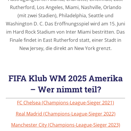
Rutherford, Los Angeles, Miami, Nashville, Orlando
(mit zwei Stadien), Philadelphia, Seattle und
Washington D. C. Das Eröffnungsspiel wird am 15. Juni
im Hard Rock Stadium von Inter Miami bestritten. Das
Finale findet in East Rutherford statt, einer Stadt in
New Jersey, die direkt an New York grenzt.
FIFA Klub WM 2025 Amerika
– Wer nimmt teil?
FC Chelsea (Champions-League-Sieger 2021)
Real Madrid (Champions-League-Sieger 2022)
Manchester City (Champions-League-Sieger 2023)