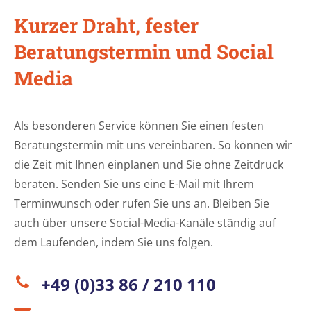
Kurzer Draht, fester
Beratungstermin und Social
Media
Als besonderen Service können Sie einen festen
Beratungstermin mit uns vereinbaren. So können wir
die Zeit mit Ihnen einplanen und Sie ohne Zeitdruck
beraten. Senden Sie uns eine E-Mail mit Ihrem
Terminwunsch oder rufen Sie uns an. Bleiben Sie
auch über unsere Social-Media-Kanäle ständig auf
dem Laufenden, indem Sie uns folgen.
+49 (0)33 86 / 210 110