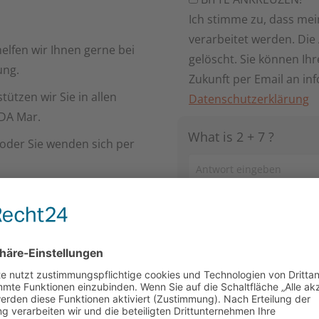
Ich stimme zu, dass me
verarbeitet werden. Di
elfen wir Ihnen gerne bei
gelöscht. Sie können Ihre
ung.
Zukunft per Email an in
ützen wir Sie in allen
Datenschutzerklärung
IDA Mar.
What is 2 + 7 ?
oder Sie wenden sich per
Answer
.
for
2
+
7