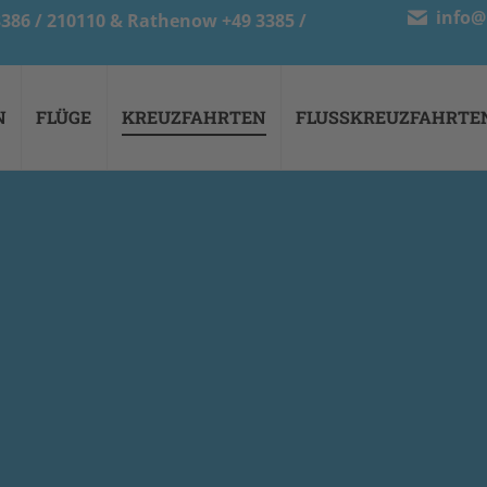
info@
 3386 / 210110 & Rathenow +49 3385 /
N
FLÜGE
KREUZFAHRTEN
FLUSSKREUZFAHRTE