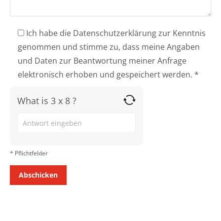
Ich habe die Datenschutzerklärung zur Kenntnis
genommen und stimme zu, dass meine Angaben
und Daten zur Beantwortung meiner Anfrage
elektronisch erhoben und gespeichert werden. *
What is 3 x 8 ?
Answer
for
3
* Pflichtfelder
x
8