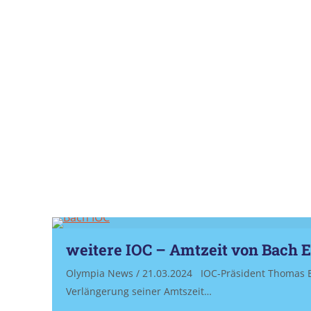
weitere IOC – Amtzeit von Bach 
Olympia News / 21.03.2024 IOC-Präsident Thomas Ba
Verlängerung seiner Amtszeit…