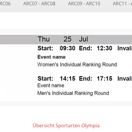
ARC06
ARC07 - ARC08
ARC09 - ARC10
ARC11 -
Übersicht Sportarten Olympia