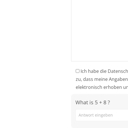
Ich habe die Datens
zu, dass meine Angaben
elektronisch erhoben u
What is 5 + 8 ?
Answer
for
5