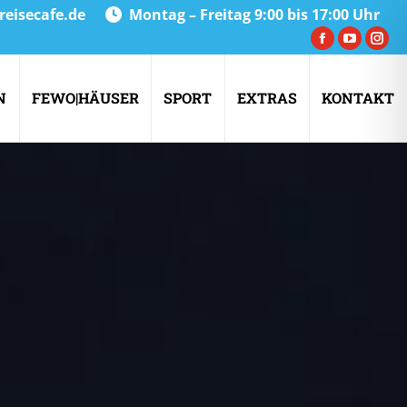
reisecafe.de
Montag – Freitag 9:00 bis 17:00 Uhr
Facebook
YouTub
Inst
page
page
pag
opens
opens
ope
N
FEWO|HÄUSER
SPORT
EXTRAS
KONTAKT
in
in
in
new
new
new
window
window
win