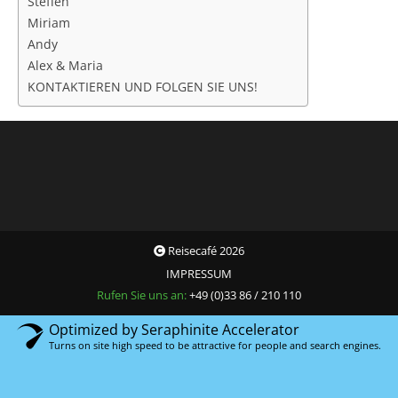
Steffen
Miriam
Andy
Alex & Maria
KONTAKTIEREN UND FOLGEN SIE UNS!
Reisecafé 2026
IMPRESSUM
Rufen Sie uns an:
+49 (0)33 86 / 210 110
Optimized by Seraphinite Accelerator
Turns on site high speed to be attractive for people and search engines.