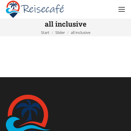
all inclusive
Sie befinden sich hier:
Start
Slider
all inclusive