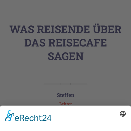
WAS REISENDE ÜBER
DAS REISECAFE
SAGEN
Steffen
Lehrer
Wir haben sehr viel gesehen und nehmen
wunderschöne Eindrücke mit nach Hause! Rundreise