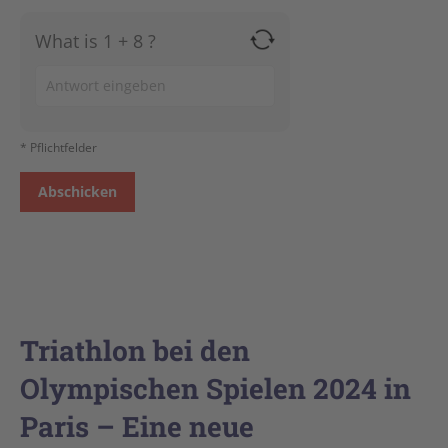
What is 1 + 8 ?
Answer
for
1
* Pflichtfelder
+
8
Triathlon bei den
Olympischen Spielen 2024 in
Paris – Eine neue